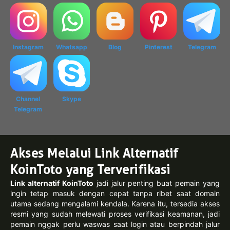
Instagram
Whatsapp
Blog
Pinterest
Telegram
Channel
Skype
Telegram
Akses Melalui Link Alternatif
KoinToto yang Terverifikasi
Link alternatif KoinToto
jadi jalur penting buat pemain yang
ingin tetap masuk dengan cepat tanpa ribet saat domain
utama sedang mengalami kendala. Karena itu, tersedia akses
resmi yang sudah melewati proses verifikasi keamanan, jadi
pemain nggak perlu waswas saat login atau berpindah jalur