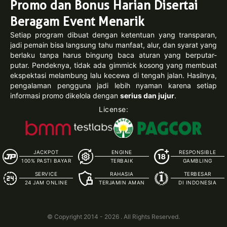
Promo dan Bonus Harian Disertai
Beragam Event Menarik
Setiap program dibuat dengan ketentuan yang transparan,
jadi pemain bisa langsung tahu manfaat, alur, dan syarat yang
berlaku tanpa harus bingung baca aturan yang berputar-
putar. Pendeknya, tidak ada gimmick kosong yang membuat
ekspektasi melambung lalu kecewa di tengah jalan. Hasilnya,
pengalaman pengguna jadi lebih nyaman karena setiap
informasi promo dikelola dengan
serius dan jujur
.
License:
JACKPOT
ENGINE
RESPONSIBLE
100% PASTI BAYAR
TERBAIK
GAMBLING
SERVICE
RAHASIA
TERBESAR
24 JAM ONLINE
TERJAMIN AMAN
DI INDONESIA
© Copyright 2014 - 2026
. All Rights Reserved.