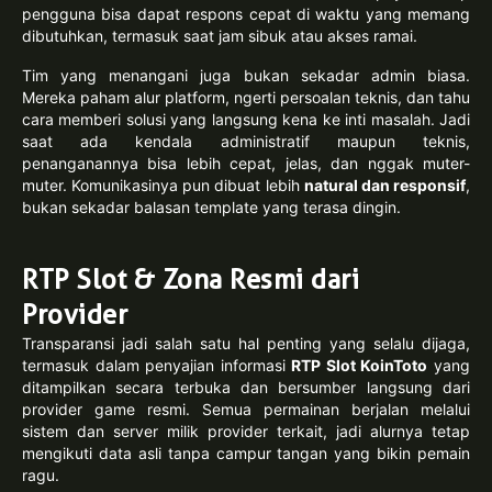
pengguna bisa dapat respons cepat di waktu yang memang
dibutuhkan, termasuk saat jam sibuk atau akses ramai.
Tim yang menangani juga bukan sekadar admin biasa.
Mereka paham alur platform, ngerti persoalan teknis, dan tahu
cara memberi solusi yang langsung kena ke inti masalah. Jadi
saat ada kendala administratif maupun teknis,
penanganannya bisa lebih cepat, jelas, dan nggak muter-
muter. Komunikasinya pun dibuat lebih
natural dan responsif
,
bukan sekadar balasan template yang terasa dingin.
RTP Slot & Zona Resmi dari
Provider
Transparansi jadi salah satu hal penting yang selalu dijaga,
termasuk dalam penyajian informasi
RTP Slot KoinToto
yang
ditampilkan secara terbuka dan bersumber langsung dari
provider game resmi. Semua permainan berjalan melalui
sistem dan server milik provider terkait, jadi alurnya tetap
mengikuti data asli tanpa campur tangan yang bikin pemain
ragu.