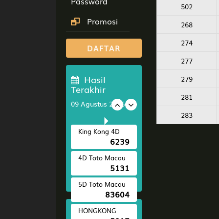
Password
502
PLAY
Promosi
268
Hull Cit... vs
i
Manchest...
274
DAFTAR
22/08 19:30PM
277
H
Hull City
Hasil
279
Manchester
W
Terakhir
United
281
09 Agustus 2026
1.25
HDP
-1.25
-1.12
Odds
-1.01
283
PLAY
King Kong 4D
6239
Sevilla vs Rayo
i
Val...
4D Toto Macau
16/08 22:00PM
5131
H
Sevilla
5D Toto Macau
Rayo
83604
W
Vallecano
HONGKONG
Berita
-0.25
HDP
0.25
1.07
Odds
-1.05