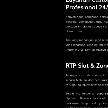
PLAY
Profesional 24
Brentfor... vs Tottenha...
i
23/08 00:30AM
Kenyamanan pengguna selalu 
kendala, pertanyaan, atau ha
H
Brentford
bantuan ini dibuat supaya se
akses ramai.
W
Tottenham Hotspur
Tim yang menangani juga bukan
0.00
HDP
0.00
-1.28
Odds
1.11
yang langsung kena ke inti ma
muter-muter. Komunikasinya p
PLAY
Racing S... vs Villarre...
i
RTP Slot & Zon
16/08 22:00PM
H
Racing Santander
Transparansi jadi salah satu
secara terbuka dan bersumber
W
Villarreal
terkait, jadi alurnya tetap me
0.50
HDP
-0.50
-1.31
Odds
-1.13
Selain itu, kehadiran
zona r
dipahami. Bukan cuma buat p
PLAY
dari awal. Dengan adanya inf
ke tiap permainan yang tersed