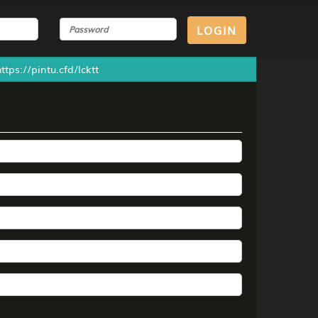
LOGIN
ntu.cfd/lcktt