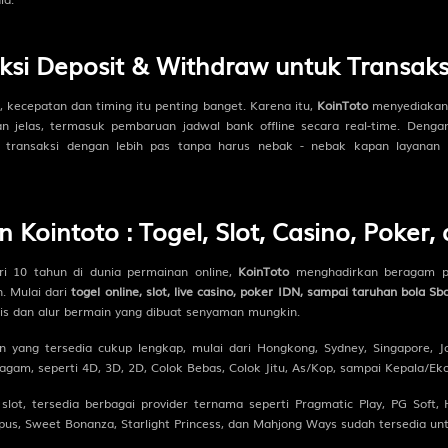
si Deposit & Withdraw untuk Transaks
, kecepatan dan timing itu penting banget. Karena itu,
KoinToto
menyediakan
 jelas, termasuk pembaruan jadwal bank offline secara real-time. Dengan
u transaksi dengan lebih pas tanpa harus nebak - nebak kapan layanan 
Kointoto : Togel, Slot, Casino, Poker,
i 10 tahun di dunia permainan online,
KoinToto
menghadirkan beragam pil
. Mulai dari
togel online, slot, live casino, poker IDN, sampai taruhan bola Sb
tis dan alur bermain yang dibuat senyaman mungkin.
n yang tersedia cukup lengkap, mulai dari Hongkong, Sydney, Singapore, 
agam, seperti 4D, 3D, 2D, Colok Bebas, Colok Jitu, As/Kop, sampai Kepala/Eko
slot, tersedia berbagai provider ternama seperti Pragmatic Play, PG Soft
pus, Sweet Bonanza, Starlight Princess, dan Mahjong Ways sudah tersedia unt