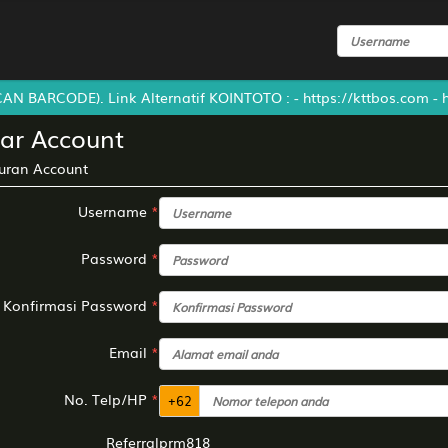
 Link Alternatif KOINTOTO : - https://kttbos.com - https://pi
ar Account
uran Account
Username
*
Password
*
Konfirmasi Password
*
Email
*
No. Telp/HP
*
+62
Referral
prm818