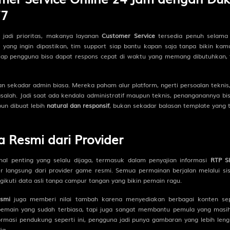
/7
jadi prioritas, makanya layanan
Customer Service
tersedia penuh selama 
l yang ingin dipastikan, tim support siap bantu kapan saja tanpa bikin kam
tiap pengguna bisa dapat respons cepat di waktu yang memang dibutuhkan,
 sekadar admin biasa. Mereka paham alur platform, ngerti persoalan teknis
salah. Jadi saat ada kendala administratif maupun teknis, penanganannya bisa
un dibuat lebih
natural dan responsif
, bukan sekadar balasan template yang t
a Resmi dari Provider
 hal penting yang selalu dijaga, termasuk dalam penyajian informasi
RTP Sl
 langsung dari provider game resmi. Semua permainan berjalan melalui sis
ngikuti data asli tanpa campur tangan yang bikin pemain ragu.
esmi
juga memberi nilai tambah karena menyediakan berbagai konten se
emain yang sudah terbiasa, tapi juga sangat membantu pemula yang masih
ormasi pendukung seperti ini, pengguna jadi punya gambaran yang lebih len
ia.