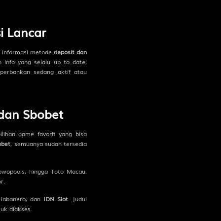
i Lancar
 informasi metode
deposit dan
 info yang selalu up to date,
perbankan sedang aktif atau
 dan Sbobet
ihan game favorit yang bisa
obet
, semuanya sudah tersedia
Jowopools, hingga Toto Macau.
r.
, Habanero, dan
IDN Slot
. Judul
uk diakses.